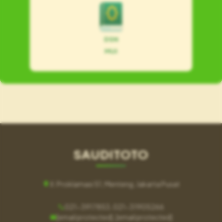
DSN
MUI
SAUDITOTO
Jl. Proklamasi 51, Menteng, Jakarta Pusat
021-3917853, 021-31905266
[email protected]
,
[email protected]