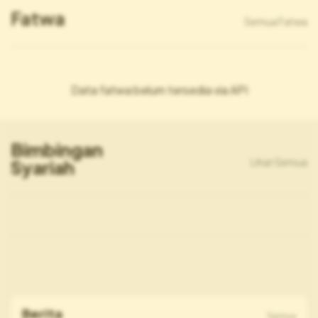
Fatwa
Semua Fatwa
Data fatwa belum tersedia via API
Bimbingan
Lihat Semua
Syariah
Berita
Semua