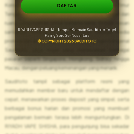
Konsep RIYADH VAPE SHISHA mengusung nuansa Timur
DAFTAR
Tengah modern, dengan desain interior yang hangat dan
ruang yang nyaman untuk berlama-lama. Di balik kesan
RIYADH VAPE SHISHA - Tempat Bermain Sauditoto Togel
santainya, tempat ini juga berperan sebagai media
Paling Seru Se-Nusantara
promosi dan akses bagi pengunjung yang ingin mengenal
© COPYRIGHT 2026 SAUDITOTO
Sauditoto, situs togel yang menawarkan berbagai
pasaran seperti Singapore, Hongkong, Sidney, hingga
Macau, dengan peluang kemenangan yang menarik.
Sauditoto tampil sebagai platform resmi yang
memudahkan member baru untuk mendaftar dengan
cepat, menawarkan proses deposit yang simpel, serta
berbagai bonus harian dan promosi yang membuat
pengalaman bermain terasa lebih menguntungkan. Di
RIYADH VAPE SHISHA, para pengunjung bisa sekadar